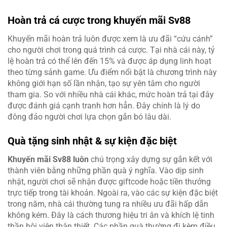
Hoàn trả cá cược trong khuyến mãi Sv88
Khuyến mãi hoàn trả luôn được xem là ưu đãi “cứu cánh”
cho người chơi trong quá trình cá cược. Tại nhà cái này, tỷ
lệ hoàn trả có thể lên đến 15% và được áp dụng linh hoạt
theo từng sảnh game. Ưu điểm nổi bật là chương trình này
không giới hạn số lần nhận, tạo sự yên tâm cho người
tham gia. So với nhiều nhà cái khác, mức hoàn trả tại đây
được đánh giá cạnh tranh hơn hẳn. Đây chính là lý do
đông đảo người chơi lựa chọn gắn bó lâu dài.
Quà tặng sinh nhật & sự kiện đặc biệt
Khuyến mãi Sv88 luôn
chú trọng xây dựng sự gắn kết với
thành viên bằng những phần quà ý nghĩa. Vào dịp sinh
nhật, người chơi sẽ nhận được giftcode hoặc tiền thưởng
trực tiếp trong tài khoản. Ngoài ra, vào các sự kiện đặc biệt
trong năm, nhà cái thường tung ra nhiều ưu đãi hấp dẫn
không kém. Đây là cách thương hiệu tri ân và khích lệ tinh
thần hội viên thân thiết. Các phần quà thường đi kèm điều