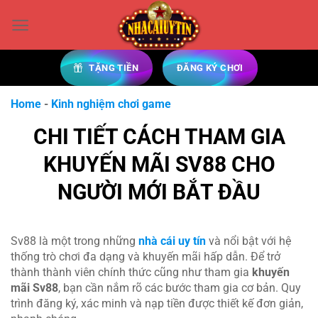
Bỏ
qua
nội
dung
TẶNG TIỀN
ĐĂNG KÝ CHƠI
Home
-
Kinh nghiệm chơi game
CHI TIẾT CÁCH THAM GIA
KHUYẾN MÃI SV88 CHO
NGƯỜI MỚI BẮT ĐẦU
Sv88 là một trong những
nhà cái uy tín
và nổi bật với hệ
thống trò chơi đa dạng và khuyến mãi hấp dẫn. Để trở
thành thành viên chính thức cũng như tham gia
khuyến
mãi Sv88
, bạn cần nắm rõ các bước tham gia cơ bản. Quy
trình đăng ký, xác minh và nạp tiền được thiết kế đơn giản,