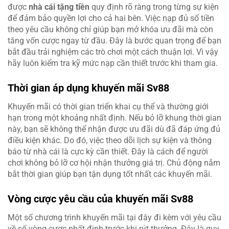
được
nhà cái tặng tiền
quy định rõ ràng trong từng sự kiện
để đảm bảo quyền lợi cho cả hai bên. Việc nạp đủ số tiền
theo yêu cầu không chỉ giúp bạn mở khóa ưu đãi mà còn
tăng vốn cược ngay từ đầu. Đây là bước quan trọng để bạn
bắt đầu trải nghiệm các trò chơi một cách thuận lợi. Vì vậy
hãy luôn kiểm tra kỹ mức nạp cần thiết trước khi tham gia.
Thời gian áp dụng khuyến mãi Sv88
Khuyến mãi có thời gian triển khai cụ thể và thường giới
hạn trong một khoảng nhất định. Nếu bỏ lỡ khung thời gian
này, bạn sẽ không thể nhận được ưu đãi dù đã đáp ứng đủ
điều kiện khác. Do đó, việc theo dõi lịch sự kiện và thông
báo từ nhà cái là cực kỳ cần thiết. Đây là cách để người
chơi không bỏ lỡ cơ hội nhận thưởng giá trị. Chủ động nắm
bắt thời gian giúp bạn tận dụng tốt nhất các khuyến mãi.
Vòng cược yêu cầu của khuyến mãi Sv88
Một số chương trình khuyến mãi tại đây đi kèm với yêu cầu
về số vòng cược nhất định trước khi rút thưởng. Đây là quy