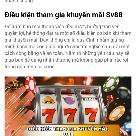
nhanh chóng.
Điều kiện tham gia khuyến mãi Sv88
Để đảm bảo mọi thành viên đều được hưởng trọn vẹn
quyền lợi, hệ thống đặt ra một số điều kiện cơ bản khi tham
gia khuyến mãi. Đây không chỉ là quy định nhằm giữ sự
minh bạch mà còn giúp người chơi trải nghiệm ưu đãi một
cách công bằng và an toàn. Nắm rõ những yêu cầu này sẽ
giúp bạn dễ dàng nhận thưởng mà không gặp phải rắc rối
trong quá trình cá cược.