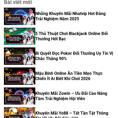
Bài viết mới
Những Khuyến Mãi Nhatvip Hot Đáng
Trải Nghiệm Năm 2025
5 Thủ Thuật Chơi Blackjack Online Đổi
Thưởng Hốt Bạc
Bí Quyết Đọc Poker Đổi Thưởng Uy Tín Vị
Chắc Thắng 90%
Mậu Bính Online Ăn Tiền Mẹo Thực
Chiến Ít Ai Biết Khi Chơi 2026
Khuyến Mãi Zowin – Ưu Đãi Cao Nâng
Tầm Trải Nghiệm Hội Viên
Khuyến Mãi Yo88 – Tất Tần Tật Thông