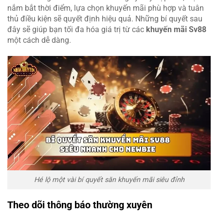
nắm bắt thời điểm, lựa chọn khuyến mãi phù hợp và tuân
thủ điều kiện sẽ quyết định hiệu quả. Những bí quyết sau
đây sẽ giúp bạn tối đa hóa giá trị từ các
khuyến mãi Sv88
một cách dễ dàng.
Hé lộ một vài bí quyết săn khuyến mãi siêu đỉnh
Theo dõi thông báo thường xuyên