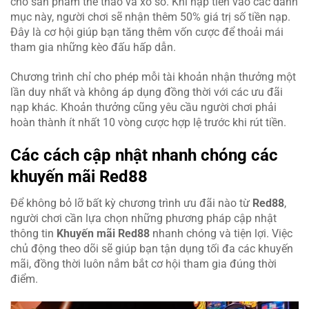
cho sản phẩm thể thao và xổ số. Khi nạp tiền vào các danh
mục này, người chơi sẽ nhận thêm 50% giá trị số tiền nạp.
Đây là cơ hội giúp bạn tăng thêm vốn cược để thoải mái
tham gia những kèo đấu hấp dẫn.
Chương trình chỉ cho phép mỗi tài khoản nhận thưởng một
lần duy nhất và không áp dụng đồng thời với các ưu đãi
nạp khác. Khoản thưởng cũng yêu cầu người chơi phải
hoàn thành ít nhất 10 vòng cược hợp lệ trước khi rút tiền.
Các cách cập nhật nhanh chóng các
khuyến mãi Red88
Để không bỏ lỡ bất kỳ chương trình ưu đãi nào từ
Red88
,
người chơi cần lựa chọn những phương pháp cập nhật
thông tin
Khuyến mãi Red88
nhanh chóng và tiện lợi. Việc
chủ động theo dõi sẽ giúp bạn tận dụng tối đa các khuyến
mãi, đồng thời luôn nắm bắt cơ hội tham gia đúng thời
điểm.