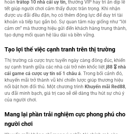
hoàn
trả
top 10 nhà cái uy tín
,
thưởng VIP hay tri ân dịp lễ
tết giúp người chơi cảm thấy được trân trọng. Khi nhận
được ưu đãi đều đặn, họ có thêm động lực để duy trì tài
khoản và tiếp tục gắn bó. Sự quan tâm này giống như “lời
cảm ơn” mà thương hiệu gửi đến khách hàng trung thành,
tạo dựng mối quan hệ lâu dài và bền vững.
Tạo lợi thế việc cạnh tranh trên thị trường
Thị trường cá cược trực tuyến ngày càng đông đúc, khiến
sự cạnh tranh giữa các nhà cái trở nên khốc liệt
j88 🎖 nhà
cái game cá cược uy tín số 1 châu á
. Trong bối cảnh đó,
khuyến mãi trở thành vũ khí chiến lược giúp thương hiệu
nổi bật hơn đối thủ. Một chương trình
Khuyến mãi Red88
,
ưu đãi minh bạch, giá trị cao sẽ dễ dàng thu hút sự chú ý
của người chơi.
Mang lại phần trải nghiệm cực phong phú cho
người chơi