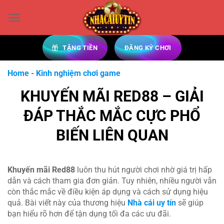
Bỏ
qua
nội
dung
TẶNG TIỀN
ĐĂNG KÝ CHƠI
Home
-
Kinh nghiệm chơi game
KHUYẾN MÃI RED88 – GIẢI
ĐÁP THẮC MẮC CỰC PHỔ
BIẾN LIÊN QUAN
Khuyến mãi Red88
luôn thu hút người chơi nhờ giá trị hấp
dẫn và cách tham gia đơn giản. Tuy nhiên, nhiều người vẫn
còn thắc mắc về điều kiện áp dụng và cách sử dụng hiệu
quả. Bài viết này của thương hiệu
Nhà cái uy tín
sẽ giúp
bạn hiểu rõ hơn để tận dụng tối đa các ưu đãi.