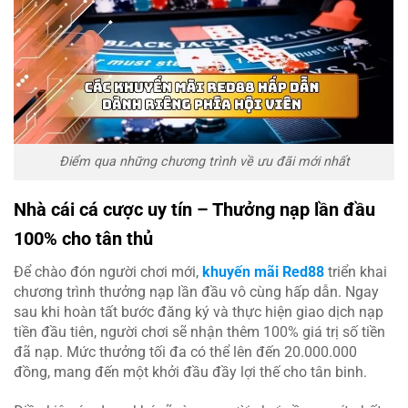
Điểm qua những chương trình về ưu đãi mới nhất
Nhà cái cá cược uy tín – Thưởng nạp lần đầu
100% cho tân thủ
Để chào đón người chơi mới,
khuyến mãi Red88
triển khai
chương trình thưởng nạp lần đầu vô cùng hấp dẫn. Ngay
sau khi hoàn tất bước đăng ký và thực hiện giao dịch nạp
tiền đầu tiên, người chơi sẽ nhận thêm 100% giá trị số tiền
đã nạp. Mức thưởng tối đa có thể lên đến 20.000.000
đồng, mang đến một khởi đầu đầy lợi thế cho tân binh.