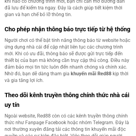
khi nào có chương trình mới, bạn chỉ cần mở đường dẫn
đã lưu để kiểm tra ngay. Đây là cách giúp tiết kiệm thời
gian và hạn chế bỏ lỡ thông tin.
Cho phép nhận thông báo trực tiếp từ hệ thống
Người chơi có thể bật tính năng thông báo từ website hoặc
ứng dụng nhà cái để cập nhật liên tục các chương trình
mới. Khi có ưu đãi, thông báo sẽ được gửi trực tiếp đến
thiết bị của bạn mà không cần truy cập thủ công. Điều này
đảm bảo mọi tin tức luôn đến nhanh chóng và chính xác.
Nhờ đó, bạn dễ dàng tham gia
khuyến mãi Red88
kịp thời
và gia tăng lợi ích.
Theo dõi kênh truyền thông chính thức nhà cái
uy tín
Ngoài website, Red88 còn có các kênh truyền thông chính
thức như Fanpage Facebook hoặc nhóm Telegram. Đây là
nơi thường xuyên đăng tải các thông tin khuyến mãi độc
quyền và các sự kiện đặc biệt. Việc theo dõi giúp người