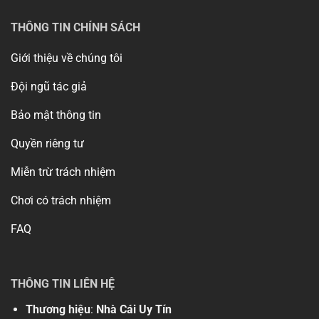
THÔNG TIN CHÍNH SÁCH
Giới thiệu về chúng tôi
Đội ngũ tác giả
Bảo mật thông tin
Quyền riêng tư
Miễn trừ trách nhiệm
Chơi có trách nhiệm
FAQ
THÔNG TIN LIÊN HỆ
Thương hiệu
:
Nhà Cái Uy Tín