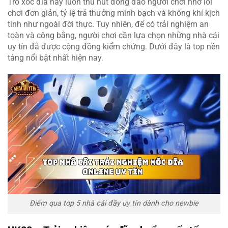
Trò xóc đĩa này luôn thu hút đông đảo người chơi nhờ lối
chơi đơn giản, tỷ lệ trả thưởng minh bạch và không khí kịch
tính như ngoài đời thực. Tuy nhiên, để có trải nghiệm an
toàn và công bằng, người chơi cần lựa chọn những nhà cái
uy tín đã được cộng đồng kiểm chứng. Dưới đây là top nền
tảng nổi bật nhất hiện nay.
Điểm qua top 5 nhà cái đầy uy tín dành cho newbie