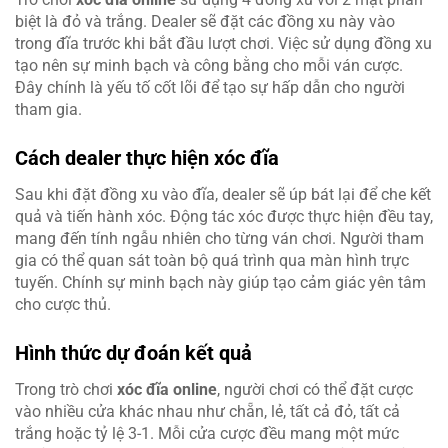
biệt là đỏ và trắng. Dealer sẽ đặt các đồng xu này vào
trong đĩa trước khi bắt đầu lượt chơi. Việc sử dụng đồng xu
tạo nên sự minh bạch và công bằng cho mỗi ván cược.
Đây chính là yếu tố cốt lõi để tạo sự hấp dẫn cho người
tham gia.
Cách dealer thực hiện xóc đĩa
Sau khi đặt đồng xu vào đĩa, dealer sẽ úp bát lại để che kết
quả và tiến hành xóc. Động tác xóc được thực hiện đều tay,
mang đến tính ngẫu nhiên cho từng ván chơi. Người tham
gia có thể quan sát toàn bộ quá trình qua màn hình trực
tuyến. Chính sự minh bạch này giúp tạo cảm giác yên tâm
cho cược thủ.
Hình thức dự đoán kết quả
Trong trò chơi
xóc đĩa online
, người chơi có thể đặt cược
vào nhiều cửa khác nhau như chẵn, lẻ, tất cả đỏ, tất cả
trắng hoặc tỷ lệ 3-1. Mỗi cửa cược đều mang một mức