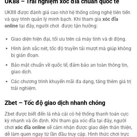
UK88 – Trải nghiệm xóc đĩa chuẩn quốc tế
UK88 được đánh giá cao nhờ hệ thống công nghệ tiên tiến
và quy trình quản lý minh bạch. Khi tham gia
xóc đĩa
online
tại đây, người chơi được tận hưởng:
Giao diện hiện đại, tối ưu trên cả máy tính và di động.
Hình ảnh sắc nét, tốc độ truyền tải mượt mà giúp không
bị gián đoạn.
Bảo mật chuẩn về quốc tế, đảm bảo an toàn thông tin,
giao dịch.
Các chương trình khuyến mãi đa dạng, tăng thêm giá trị
trải nghiệm.
Zbet – Tốc độ giao dịch nhanh chóng
Zbet được biết đến là nhà cái có hệ thống thanh toán cực
kỳ nhanh và ổn định. Khi tham gia xóc đĩa tại đây, người
chơi
xóc đĩa online
sẽ cảm nhận được giao diện thân thiện,
dễ làm quen ngay từ lần đầu truy cập. Hình thức chơi trực