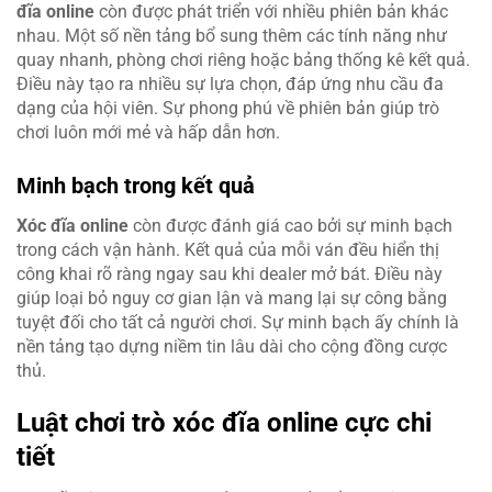
đĩa online
còn được phát triển với nhiều phiên bản khác
nhau. Một số nền tảng bổ sung thêm các tính năng như
quay nhanh, phòng chơi riêng hoặc bảng thống kê kết quả.
Điều này tạo ra nhiều sự lựa chọn, đáp ứng nhu cầu đa
dạng của hội viên. Sự phong phú về phiên bản giúp trò
chơi luôn mới mẻ và hấp dẫn hơn.
Minh bạch trong kết quả
Xóc đĩa online
còn được đánh giá cao bởi sự minh bạch
trong cách vận hành. Kết quả của mỗi ván đều hiển thị
công khai rõ ràng ngay sau khi dealer mở bát. Điều này
giúp loại bỏ nguy cơ gian lận và mang lại sự công bằng
tuyệt đối cho tất cả người chơi. Sự minh bạch ấy chính là
nền tảng tạo dựng niềm tin lâu dài cho cộng đồng cược
thủ.
Luật chơi trò xóc đĩa online cực chi
tiết