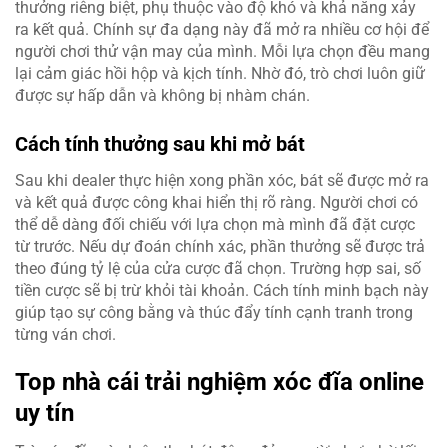
thưởng riêng biệt, phụ thuộc vào độ khó và khả năng xảy
ra kết quả. Chính sự đa dạng này đã mở ra nhiều cơ hội để
người chơi thử vận may của mình. Mỗi lựa chọn đều mang
lại cảm giác hồi hộp và kịch tính. Nhờ đó, trò chơi luôn giữ
được sự hấp dẫn và không bị nhàm chán.
Cách tính thưởng sau khi mở bát
Sau khi dealer thực hiện xong phần xóc, bát sẽ được mở ra
và kết quả được công khai hiển thị rõ ràng. Người chơi có
thể dễ dàng đối chiếu với lựa chọn mà mình đã đặt cược
từ trước. Nếu dự đoán chính xác, phần thưởng sẽ được trả
theo đúng tỷ lệ của cửa cược đã chọn. Trường hợp sai, số
tiền cược sẽ bị trừ khỏi tài khoản. Cách tính minh bạch này
giúp tạo sự công bằng và thúc đẩy tính cạnh tranh trong
từng ván chơi.
Top nhà cái trải nghiệm xóc đĩa online
uy tín