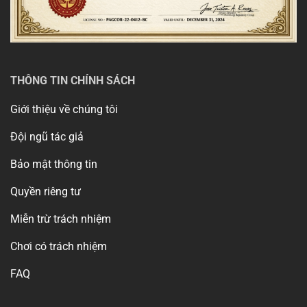
THÔNG TIN CHÍNH SÁCH
Giới thiệu về chúng tôi
Đội ngũ tác giả
Bảo mật thông tin
Quyền riêng tư
Miễn trừ trách nhiệm
Chơi có trách nhiệm
FAQ