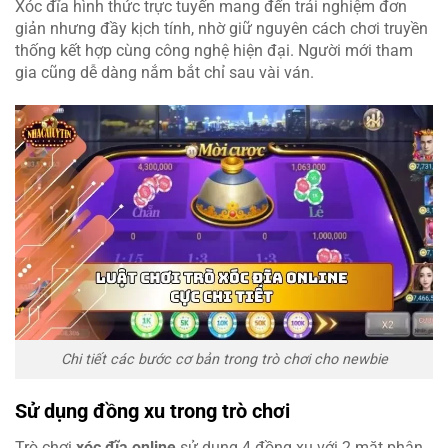
Xóc đĩa hình thức trực tuyến mang đến trải nghiệm đơn
giản nhưng đầy kịch tính, nhờ giữ nguyên cách chơi truyền
thống kết hợp cùng công nghệ hiện đại. Người mới tham
gia cũng dễ dàng nắm bắt chỉ sau vài ván.
Chi tiết các bước cơ bản trong trò chơi cho newbie
Sử dụng đồng xu trong trò chơi
Trò chơi
xóc đĩa online
sử dụng 4 đồng xu với 2 mặt phân