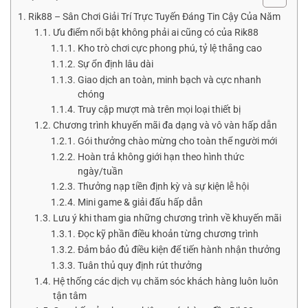
Rik88 – Sân Chơi Giải Trí Trực Tuyến Đáng Tin Cậy Của Năm
Ưu điểm nổi bật không phải ai cũng có của Rik88
Kho trò chơi cực phong phú, tỷ lệ thắng cao
Sự ổn định lâu dài
Giao dịch an toàn, minh bạch và cực nhanh
chóng
Truy cập mượt mà trên mọi loại thiết bị
Chương trình khuyến mãi đa dạng và vô vàn hấp dẫn
Gói thưởng chào mừng cho toàn thể người mới
Hoàn trả không giới hạn theo hình thức
ngày/tuần
Thưởng nạp tiền định kỳ và sự kiện lễ hội
Mini game & giải đấu hấp dẫn
Lưu ý khi tham gia những chương trình về khuyến mãi
Đọc kỹ phần điều khoản từng chương trình
Đảm bảo đủ điều kiện để tiến hành nhận thưởng
Tuân thủ quy định rút thưởng
Hệ thống các dịch vụ chăm sóc khách hàng luôn luôn
tận tâm