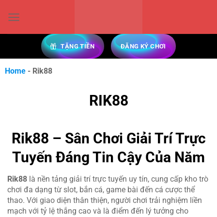
Bỏ
qua
nội
dung
TẶNG TIỀN
ĐĂNG KÝ CHƠI
Home
-
Rik88
RIK88
Rik88 – Sân Chơi Giải Trí Trực
Tuyến Đáng Tin Cậy Của Năm
Rik88
là nền tảng giải trí trực tuyến uy tín, cung cấp kho trò
chơi đa dạng từ slot, bắn cá, game bài đến cá cược thể
thao. Với giao diện thân thiện, người chơi trải nghiệm liền
mạch với tỷ lệ thắng cao và là điểm đến lý tưởng cho