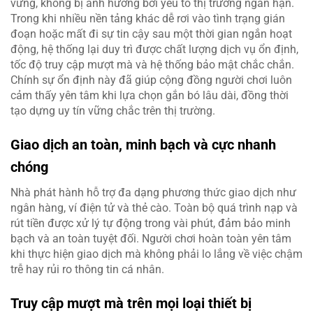
vững, không bị ảnh hưởng bởi yếu tố thị trường ngắn hạn.
Trong khi nhiều nền tảng khác dễ rơi vào tình trạng gián
đoạn hoặc mất đi sự tin cậy sau một thời gian ngắn hoạt
động, hệ thống lại duy trì được chất lượng dịch vụ ổn định,
tốc độ truy cập mượt mà và hệ thống bảo mật chắc chắn.
Chính sự ổn định này đã giúp cộng đồng người chơi luôn
cảm thấy yên tâm khi lựa chọn gắn bó lâu dài, đồng thời
tạo dựng uy tín vững chắc trên thị trường.
Giao dịch an toàn, minh bạch và cực nhanh
chóng
Nhà phát hành hỗ trợ đa dạng phương thức giao dịch như
ngân hàng, ví điện tử và thẻ cào. Toàn bộ quá trình nạp và
rút tiền được xử lý tự động trong vài phút, đảm bảo minh
bạch và an toàn tuyệt đối. Người chơi hoàn toàn yên tâm
khi thực hiện giao dịch mà không phải lo lắng về việc chậm
trễ hay rủi ro thông tin cá nhân.
Truy cập mượt mà trên mọi loại thiết bị