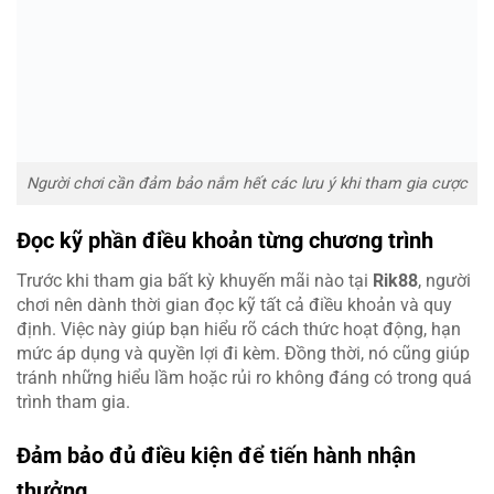
Người chơi cần đảm bảo nắm hết các lưu ý khi tham gia cược
Đọc kỹ phần điều khoản từng chương trình
Trước khi tham gia bất kỳ khuyến mãi nào tại
Rik88
, người
chơi nên dành thời gian đọc kỹ tất cả điều khoản và quy
định. Việc này giúp bạn hiểu rõ cách thức hoạt động, hạn
mức áp dụng và quyền lợi đi kèm. Đồng thời, nó cũng giúp
tránh những hiểu lầm hoặc rủi ro không đáng có trong quá
trình tham gia.
Đảm bảo đủ điều kiện để tiến hành nhận
thưởng