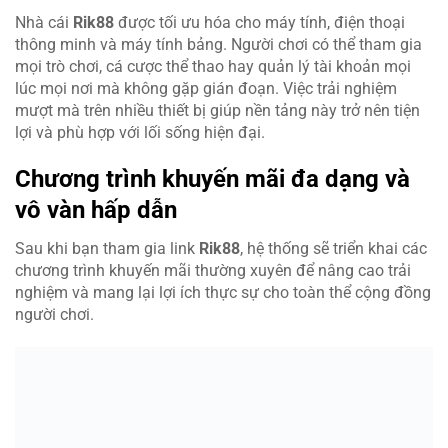
Nhà cái
Rik88
được tối ưu hóa cho máy tính, điện thoại
thông minh và máy tính bảng. Người chơi có thể tham gia
mọi trò chơi, cá cược thể thao hay quản lý tài khoản mọi
lúc mọi nơi mà không gặp gián đoạn. Việc trải nghiệm
mượt mà trên nhiều thiết bị giúp nền tảng này trở nên tiện
lợi và phù hợp với lối sống hiện đại.
Chương trình khuyến mãi đa dạng và
vô vàn hấp dẫn
Sau khi bạn tham gia link
Rik88
, hệ thống sẽ triển khai các
chương trình khuyến mãi thường xuyên để nâng cao trải
nghiệm và mang lại lợi ích thực sự cho toàn thể cộng đồng
người chơi.