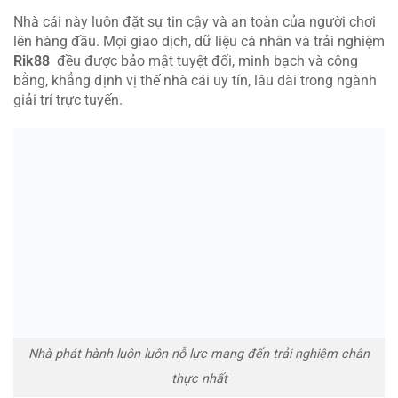
Nhà cái này luôn đặt sự tin cậy và an toàn của người chơi
lên hàng đầu. Mọi giao dịch, dữ liệu cá nhân và trải nghiệm
Rik88
đều được bảo mật tuyệt đối, minh bạch và công
bằng, khẳng định vị thế nhà cái uy tín, lâu dài trong ngành
giải trí trực tuyến.
Nhà phát hành luôn luôn nỗ lực mang đến trải nghiệm chân
thực nhất