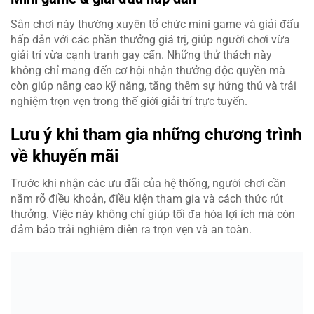
Sân chơi này thường xuyên tổ chức mini game và giải đấu
hấp dẫn với các phần thưởng giá trị, giúp người chơi vừa
giải trí vừa cạnh tranh gay cấn. Những thử thách này
không chỉ mang đến cơ hội nhận thưởng độc quyền mà
còn giúp nâng cao kỹ năng, tăng thêm sự hứng thú và trải
nghiệm trọn vẹn trong thế giới giải trí trực tuyến.
Lưu ý khi tham gia những chương trình
về khuyến mãi
Trước khi nhận các ưu đãi của hệ thống, người chơi cần
nắm rõ điều khoản, điều kiện tham gia và cách thức rút
thưởng. Việc này không chỉ giúp tối đa hóa lợi ích mà còn
đảm bảo trải nghiệm diễn ra trọn vẹn và an toàn.