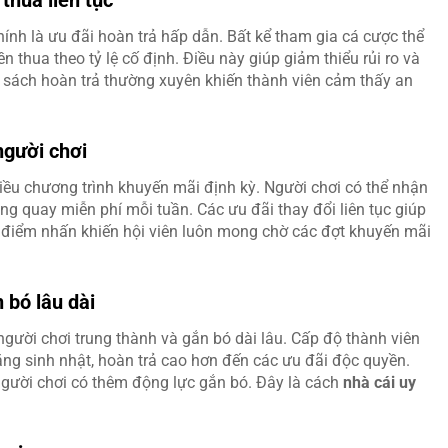
 thua liên tục
nh là ưu đãi hoàn trả hấp dẫn. Bất kể tham gia cá cược thể
ền thua theo tỷ lệ cố định. Điều này giúp giảm thiểu rủi ro và
nh sách hoàn trả thường xuyên khiến thành viên cảm thấy an
người chơi
hiều chương trình khuyến mãi định kỳ. Người chơi có thể nhận
ng quay miễn phí mỗi tuần. Các ưu đãi thay đổi liên tục giúp
là điểm nhấn khiến hội viên luôn mong chờ các đợt khuyến mãi
 bó lâu dài
gười chơi trung thành và gắn bó dài lâu. Cấp độ thành viên
tặng sinh nhật, hoàn trả cao hơn đến các ưu đãi độc quyền.
người chơi có thêm động lực gắn bó. Đây là cách
nhà cái uy