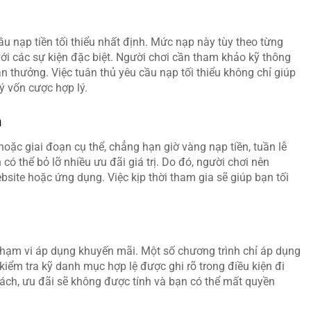
ầu nạp tiền tối thiểu nhất định. Mức nạp này tùy theo từng
với các sự kiện đặc biệt. Người chơi cần tham khảo kỹ thông
ận thưởng. Việc tuân thủ yêu cầu nạp tối thiểu không chỉ giúp
ý vốn cược hợp lý.
n
oặc giai đoạn cụ thể, chẳng hạn giờ vàng nạp tiền, tuần lễ
 có thể bỏ lỡ nhiều ưu đãi giá trị. Do đó, người chơi nên
site hoặc ứng dụng. Việc kịp thời tham gia sẽ giúp bạn tối
hạm vi áp dụng khuyến mãi. Một số chương trình chỉ áp dụng
 kiểm tra kỹ danh mục hợp lệ được ghi rõ trong điều kiện đi
sách, ưu đãi sẽ không được tính và bạn có thể mất quyền