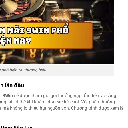
 phổ biến tại thương hiệu
n lần đầu
i 9Win
sẽ được tham gia gói thưởng nạp đầu tiên vô cùng
g lại lợi thế khi khám phá các trò chơi. Với phần thưởng
au mà không lo thiếu hụt nguồn vốn. Chương trình được xem là