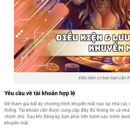
Điều kiện cơ bản bạn cần t
Yêu cầu về tài khoản hợp lệ
Để tham gia bất kỳ chương trình khuyến mãi nào tại nhà cái,
thống. Tài khoản cần được cung cấp đầy đủ thông tin cá nhân
chính chủ. Sau khi đăng ký, bạn phải tiến hành xác minh dan
khuyến mãi.