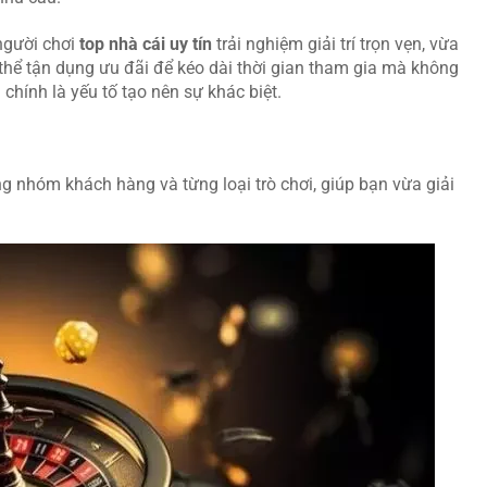
 người chơi
top nhà cái uy tín
trải nghiệm giải trí trọn vẹn, vừa
thể tận dụng ưu đãi để kéo dài thời gian tham gia mà không
h chính là yếu tố tạo nên sự khác biệt.
ng nhóm khách hàng và từng loại trò chơi, giúp bạn vừa giải