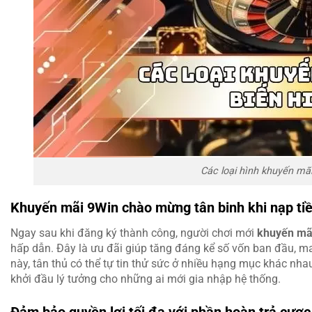
Các loại hình khuyến mãi
Khuyến mãi 9Win chào mừng tân binh khi nạp tiề
Ngay sau khi đăng ký thành công, người chơi mới
khuyến mã
hấp dẫn. Đây là ưu đãi giúp tăng đáng kể số vốn ban đầu, man
này, tân thủ có thể tự tin thử sức ở nhiều hạng mục khác nh
khởi đầu lý tưởng cho những ai mới gia nhập hệ thống.