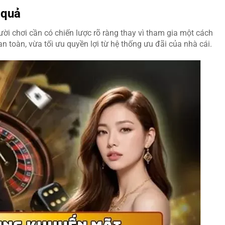
 quả
gười chơi cần có chiến lược rõ ràng thay vì tham gia một cách
n toàn, vừa tối ưu quyền lợi từ hệ thống ưu đãi của nhà cái.