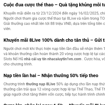
Cuộc đua cược thể thao – Quà tặng khủng mỗi t
Khuyến mãi diễn ra từ 23/12/2024 đến ngày 16/02/2025, chia 
Người chơi tham gia cược thể thao tại 8Live và nằm trong TO
Giải thưởng cao nhất lên tới 88 triệu VNĐ, dựa trên tổng tiề
viên.
Khuyến mãi 8Live 100% dành cho tân thủ – Gửi t
Người chơi mới khi thực hiện nạp tiền lần đầu sẽ nhận thêm 10
và khoản thưởng cần hoàn thành 20 vòng cược hợp lệ tại c
Slots Nổ Hũ
nhà cái uy tín nhacaiuytin1vn.com
. Cược hòa, v
cho chương trình.
Nạp tiền lần hai – Nhận thưởng 50% tiếp theo
Chương trình
thưởng nạp 8Live
50% áp dụng cho lần nạp thứ h
thưởng cần trải qua 12 vòng cược hợp lệ tại Thể Thao, Thể 
giúp người chơi tăng thêm vốn cược, tiếp tục hành trình chinh