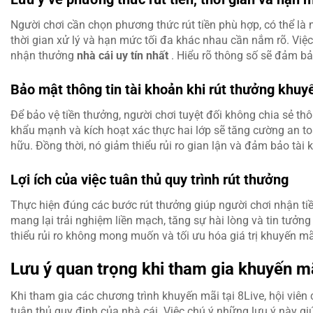
Người chơi cần chọn phương thức rút tiền phù hợp, có thể là 
thời gian xử lý và hạn mức tối đa khác nhau cần nắm rõ. Việc
nhận thưởng
nhà cái uy tín nhất
. Hiểu rõ thông số sẽ đảm bảo
Bảo mật thông tin tài khoản khi rút thưởng khuy
Để bảo vệ tiền thưởng, người chơi tuyệt đối không chia sẻ t
khẩu mạnh và kích hoạt xác thực hai lớp sẽ tăng cường an to
hữu. Đồng thời, nó giảm thiểu rủi ro gian lận và đảm bảo tài 
Lợi ích của việc tuân thủ quy trình rút thưởng
Thực hiện đúng các bước rút thưởng giúp người chơi nhận tiề
mang lại trải nghiệm liền mạch, tăng sự hài lòng và tin tưởng
thiểu rủi ro không mong muốn và tối ưu hóa giá trị khuyến m
Lưu ý quan trọng khi tham gia khuyến m
Khi tham gia các chương trình khuyến mãi tại 8Live, hội vi
tuân thủ quy định của nhà cái. Việc chú ý những lưu ý này gi