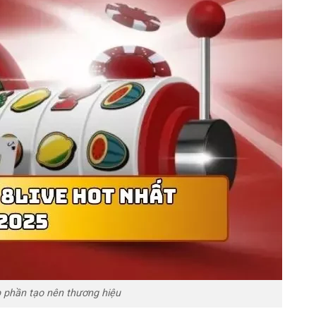
 phần tạo nên thương hiệu