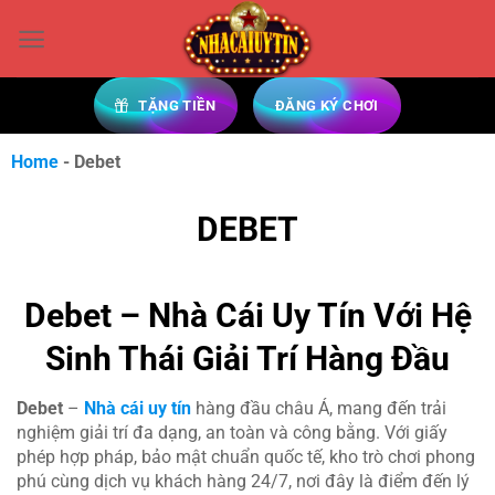
Bỏ
qua
nội
dung
TẶNG TIỀN
ĐĂNG KÝ CHƠI
Home
-
Debet
DEBET
Debet – Nhà Cái Uy Tín Với Hệ
Sinh Thái Giải Trí Hàng Đầu
Debet
–
Nhà cái uy tín
hàng đầu châu Á, mang đến trải
nghiệm giải trí đa dạng, an toàn và công bằng. Với giấy
phép hợp pháp, bảo mật chuẩn quốc tế, kho trò chơi phong
phú cùng dịch vụ khách hàng 24/7, nơi đây là điểm đến lý