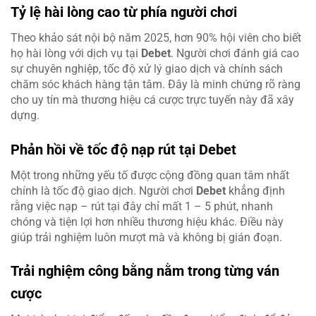
Tỷ lệ hài lòng cao từ phía người chơi
Theo khảo sát nội bộ năm 2025, hơn 90% hội viên cho biết
họ hài lòng với dịch vụ tại
Debet
. Người chơi đánh giá cao
sự chuyên nghiệp, tốc độ xử lý giao dịch và chính sách
chăm sóc khách hàng tận tâm. Đây là minh chứng rõ ràng
cho uy tín mà thương hiệu cá cược trực tuyến này đã xây
dựng.
Phản hồi về tốc độ nạp rút tại Debet
Một trong những yếu tố được cộng đồng quan tâm nhất
chính là tốc độ giao dịch. Người chơi
Debet
khẳng định
rằng việc nạp – rút tại đây chỉ mất 1 – 5 phút, nhanh
chóng và tiện lợi hơn nhiều thương hiệu khác. Điều này
giúp trải nghiệm luôn mượt mà và không bị gián đoạn.
Trải nghiệm công bằng nằm trong từng ván
cược