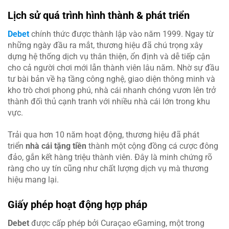
Lịch sử quá trình hình thành & phát triển
Debet
chính thức được thành lập vào năm 1999. Ngay từ
những ngày đầu ra mắt, thương hiệu đã chú trọng xây
dựng hệ thống dịch vụ thân thiện, ổn định và dễ tiếp cận
cho cả người chơi mới lẫn thành viên lâu năm. Nhờ sự đầu
tư bài bản về hạ tầng công nghệ, giao diện thông minh và
kho trò chơi phong phú, nhà cái nhanh chóng vươn lên trở
thành đối thủ cạnh tranh với nhiều nhà cái lớn trong khu
vực.
Trải qua hơn 10 năm hoạt động, thương hiệu đã phát
triển
nhà cái tặng tiền
thành một cộng đồng cá cược đông
đảo, gắn kết hàng triệu thành viên. Đây là minh chứng rõ
ràng cho uy tín cũng như chất lượng dịch vụ mà thương
hiệu mang lại.
Giấy phép hoạt động hợp pháp
Debet
được cấp phép bởi Curaçao eGaming, một trong