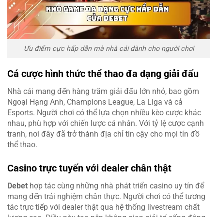
Ưu điểm cực hấp dẫn mà nhà cái dành cho người chơi
Cá cược hình thức thể thao đa dạng giải đấu
Nhà cái mang đến hàng trăm giải đấu lớn nhỏ, bao gồm
Ngoại Hạng Anh, Champions League, La Liga và cả
Esports. Người chơi có thể lựa chọn nhiều kèo cược khác
nhau, phù hợp với chiến lược cá nhân. Với tỷ lệ cược cạnh
tranh, nơi đây đã trở thành địa chỉ tin cậy cho mọi tín đồ
thể thao.
Casino trực tuyến với dealer chân thật
Debet
hợp tác cùng những nhà phát triển casino uy tín để
mang đến trải nghiệm chân thực. Người chơi có thể tương
tác trực tiếp với dealer thật qua hệ thống livestream chất