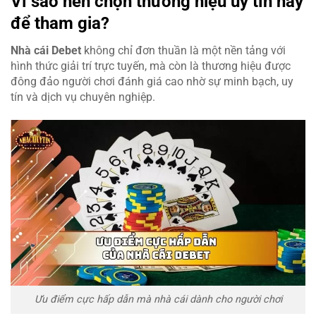
Vì sao nên chọn thương hiệu uy tín này
để tham gia?
Nhà cái Debet
không chỉ đơn thuần là một nền tảng với
hình thức giải trí trực tuyến, mà còn là thương hiệu được
đông đảo người chơi đánh giá cao nhờ sự minh bạch, uy
tín và dịch vụ chuyên nghiệp.
Ưu điểm cực hấp dẫn mà nhà cái dành cho người chơi