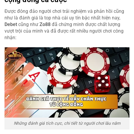
Được đông đảo người chơi trải nghiệm và phản hồi cũng
như là đánh giá là
top nhà cái uy tín
bậc nhất hiện nay,
Debet
cũng như
Zo88
đã chứng minh được chất lượng
vượt trội của mình và đã được rất nhiều người chơi công
nhận:
Những đánh giá tích cực, chi tiết từ người chơi lâu năm