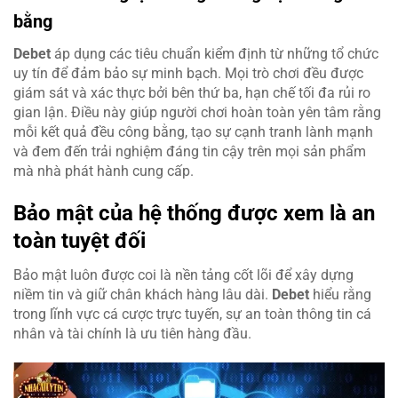
bằng
Debet
áp dụng các tiêu chuẩn kiểm định từ những tổ chức
uy tín để đảm bảo sự minh bạch. Mọi trò chơi đều được
giám sát và xác thực bởi bên thứ ba, hạn chế tối đa rủi ro
gian lận. Điều này giúp người chơi hoàn toàn yên tâm rằng
mỗi kết quả đều công bằng, tạo sự cạnh tranh lành mạnh
và đem đến trải nghiệm đáng tin cậy trên mọi sản phẩm
mà nhà phát hành cung cấp.
Bảo mật của hệ thống được xem là an
toàn tuyệt đối
Bảo mật luôn được coi là nền tảng cốt lõi để xây dựng
niềm tin và giữ chân khách hàng lâu dài.
Debet
hiểu rằng
trong lĩnh vực cá cược trực tuyến, sự an toàn thông tin cá
nhân và tài chính là ưu tiên hàng đầu.