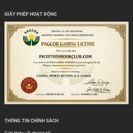
GIẤY PHÉP HOẠT ĐỘNG
THÔNG TIN CHÍNH SÁCH