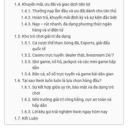
Khuyến mãi, ưu đãi và giao dịch tiện lợi
Thưởng nạp lần đầu và ưu đãi dành cho tân thủ
Hoàn trả, khuyến mãi định kỳ và sự kiện đặc biệt
Nạp – rút nhanh, đa dạng phương thức ngân
hàng và ví điện tử
Kho trò chơi giải trí đa dạng
Cá cược thể thao: bóng đá, Esports, giải đấu
quốc tế
Casino trực tuyến: dealer thật, livestream 24/7
Slot game, nổ hũ, jackpot và các mini game hấp
dẫn
Bắn cá, xổ số trực tuyến và game bài dân gian
Tại sao 9win luôn luôn là lựa chọn hàng đầu?
Sự kết hợp giữa uy tín, bảo mật và đa dạng trò
chơi
Môi trường giải trí công bằng, cực an toàn và
hấp dẫn
Lời kêu gọi trải nghiệm 9win ngay hôm nay
Kết Luận