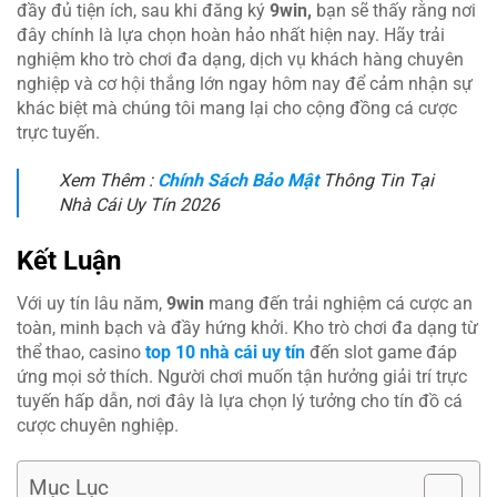
đầy đủ tiện ích, sau khi đăng ký
9win,
bạn sẽ thấy rằng nơi
đây chính là lựa chọn hoàn hảo nhất hiện nay. Hãy trải
nghiệm kho trò chơi đa dạng, dịch vụ khách hàng chuyên
nghiệp và cơ hội thắng lớn ngay hôm nay để cảm nhận sự
khác biệt mà chúng tôi mang lại cho cộng đồng cá cược
trực tuyến.
Xem Thêm :
Chính Sách Bảo Mật
Thông Tin Tại
Nhà Cái Uy Tín 2026
Kết Luận
Với uy tín lâu năm,
9win
mang đến trải nghiệm cá cược an
toàn, minh bạch và đầy hứng khởi. Kho trò chơi đa dạng từ
thể thao, casino
top 10 nhà cái uy tín
đến slot game đáp
ứng mọi sở thích. Người chơi muốn tận hưởng giải trí trực
tuyến hấp dẫn, nơi đây là lựa chọn lý tưởng cho tín đồ cá
cược chuyên nghiệp.
Mục Lục