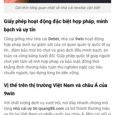
Cái nhìn tổng quan nhất về nhà cái newbie cần biết
Giấy phép hoạt động đặc biệt hợp pháp, minh
bạch và uy tín
Cũng giống như nhà cái
Debet
, nhà cái
9win
hoạt động
hợp pháp dưới sự giám sát của cơ quan quản lý quốc tế uy
tín , đảm bảo mọi trò chơi và giao dịch đều minh bạch, an
toàn và công bằng tuyệt đối. Giấy phép quốc tế giúp người
chơi yên tâm về tính hợp pháp và bảo mật, đồng thời
khẳng định thương hiệu tuân thủ nghiêm ngặt các tiêu
chuẩn ngành, tạo dựng lòng tin bền vững.
Vị thế trên thị trường Việt Nam và châu Á của
9win
Với chất lượng dịch vụ vượt trội, nơi đây nhanh chóng mở
rộng
nhà cái uy tín quang88.com
và trở thành thương hiệu
uy tín tại Việt Nam và nhiều quốc gia châu Á. Nhà cái giữ vị