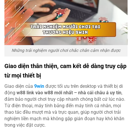
Những trải nghiệm người chơi chắc chắn cảm nhận được
Giao diện thân thiện, cam kết dễ dàng truy cập
từ mọi thiết bị
Giao diện của
9win
được tối ưu trên desktop và thiết bị di
động
w88 link vào w88 mới nhất – nhà cái châu á uy tín
,
đảm bảo người chơi truy cập nhanh chóng bất cứ lúc nào.
Từ điện thoại, máy tính bảng đến máy tính cá nhân, mọi
thao tác đều mượt mà và trực quan, giúp người chơi trải
nghiệm liền mạch mà không gặp gián đoạn hay khó khăn
trong việc đặt cược.